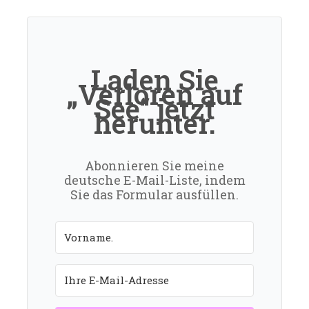
Laden Sie
„Verloren auf
See“ jetzt
herunter.
Abonnieren Sie meine
deutsche E-Mail-Liste, indem
Sie das Formular ausfüllen.