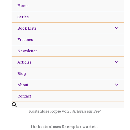
Skip
Home
to
content
Series
Book Lists
Freebies
Newsletter
Articles
Blog
About
Contact
Kostenlose Kopie von
„Verloren auf See“
Ihr kostenloses Exemplar wartet …